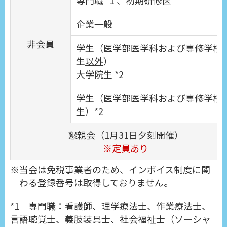
専門職 *1 、初期研修医
企業一般
非会員
学生（医学部医学科および専修学校
生
以外
）
大学院生 *2
学生（医学部医学科および専修学校
生）*2
懇親会（1月31日夕刻開催）
※定員あり
当会は免税事業者のため、インボイス制度に関
わる登録番号は取得しておりません。
*1 専門職：看護師、理学療法士、作業療法士、
言語聴覚士、義肢装具士、社会福祉士（ソーシャ